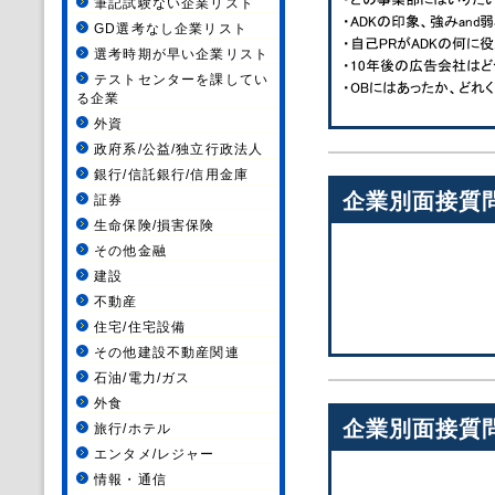
筆記試験ない企業リスト
GD選考なし企業リスト
選考時期が早い企業リスト
テストセンターを課してい
る企業
外資
政府系/公益/独立行政法人
銀行/信託銀行/信用金庫
企業別面接質
証券
生命保険/損害保険
その他金融
建設
不動産
住宅/住宅設備
その他建設不動産関連
石油/電力/ガス
外食
企業別面接質
旅行/ホテル
エンタメ/レジャー
情報・通信