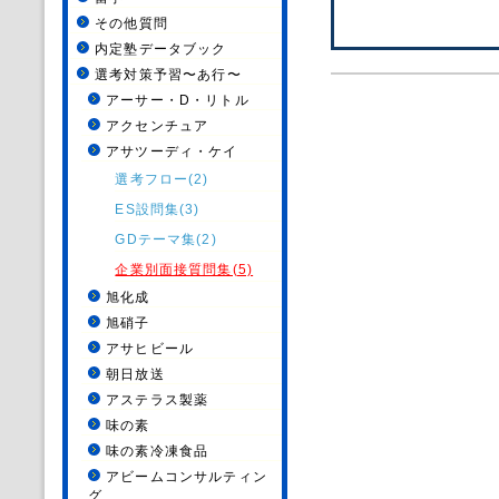
その他質問
内定塾データブック
選考対策予習〜あ行〜
アーサー・D・リトル
アクセンチュア
アサツーディ・ケイ
選考フロー(2)
ES設問集(3)
GDテーマ集(2)
企業別面接質問集(5)
旭化成
旭硝子
アサヒビール
朝日放送
アステラス製薬
味の素
味の素冷凍食品
アビームコンサルティン
グ