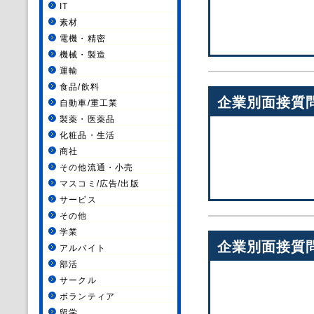
IT
素材
電機・精密
機械・製造
運輸
食品/飲料
企業別面接質
自動車/重工業
製薬・医薬品
化粧品・生活
商社
その他流通・小売
マスコミ/広告/出版
サービス
その他
学業
企業別面接質
アルバイト
部活
サークル
ボランティア
留学