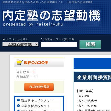
就職活動の成否を決める企業への志望動機サイト、【内定塾の志望動機】
カテゴリから選ぶ
企業キーワード(例)三菱
合計数量：
0
商品金額：
0円
企業別面接質
就活ドキュメンタリー
企業別採用校リスト