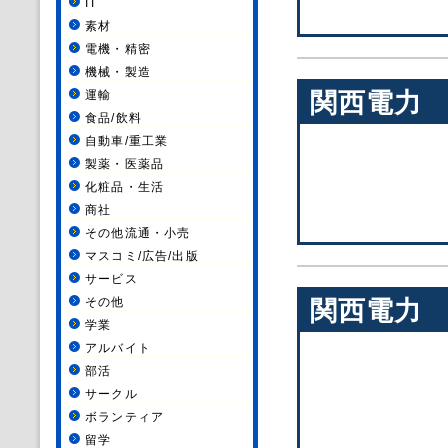
IT
素材
電機・精密
機械・製造
関西電力
運輸
食品/飲料
自動車/重工業
製薬・医薬品
化粧品・生活
商社
その他流通・小売
マスコミ/広告/出版
サービス
その他
関西電力
学業
アルバイト
部活
サークル
ボランティア
留学