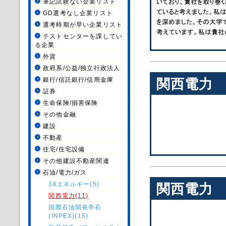
筆記試験ない企業リスト
GD選考なし企業リスト
選考時期が早い企業リスト
テストセンターを課してい
る企業
外資
政府系/公益/独立行政法人
銀行/信託銀行/信用金庫
関西電力
証券
生命保険/損害保険
その他金融
建設
不動産
住宅/住宅設備
その他建設不動産関連
石油/電力/ガス
JXエネルギー(5)
関西電力
関西電力(11)
国際石油開発帝石
(INPEX)(15)