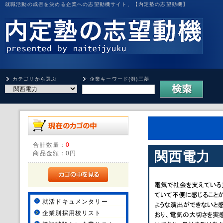
就職活動の成否を決める企業への志望動機サイト、【内定塾の志望動機】
カテゴリから選ぶ
企業キーワード(例)三菱
合計数量：
0
関西電力
商品金額：
0円
就活ドキュメンタリー
企業別採用校リスト