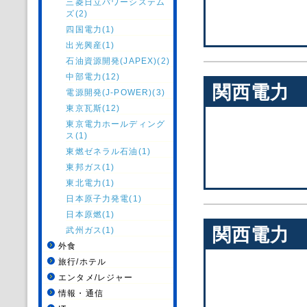
三菱日立パワーシステム
ズ(2)
四国電力(1)
出光興産(1)
石油資源開発(JAPEX)(2)
中部電力(12)
関西電力
電源開発(J-POWER)(3)
東京瓦斯(12)
東京電力ホールディング
ス(1)
東燃ゼネラル石油(1)
東邦ガス(1)
東北電力(1)
日本原子力発電(1)
日本原燃(1)
関西電力
武州ガス(1)
外食
旅行/ホテル
エンタメ/レジャー
情報・通信