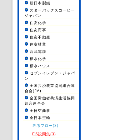
新日本製鐵
スターバックスコーヒー
ジャパン
住友化学
住友商事
住友不動産
住友林業
西武電鉄
積水化学
積水ハウス
セブンイレブン・ジャパ
ン
全国共済農業協同組合連
合会(JA)
全国労働者共済生活協同
組合連合会
全日空商事
全日本空輸
選考フロー(3)
ES設問集(3)