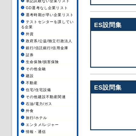
筆記試験ない企業リスト
GD選考なし企業リスト
選考時期が早い企業リスト
テストセンターを課してい
ES設問集
る企業
外資
政府系/公益/独立行政法人
銀行/信託銀行/信用金庫
証券
生命保険/損害保険
その他金融
建設
不動産
ES設問集
住宅/住宅設備
その他建設不動産関連
石油/電力/ガス
外食
旅行/ホテル
エンタメ/レジャー
情報・通信