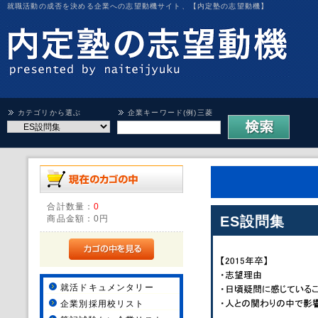
就職活動の成否を決める企業への志望動機サイト、【内定塾の志望動機】
カテゴリから選ぶ
企業キーワード(例)三菱
合計数量：
0
商品金額：
0円
ES設問集
就活ドキュメンタリー
企業別採用校リスト