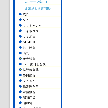
GDテーマ集(2)
企業別面接質問集(5)
双日
ソニー
ソフトバンク
サイボウズ
サッポロ
SUMCO
沢井製薬
山九
参天製薬
JX日鉱日石金属
塩野義製薬
静岡銀行
シチズン
島津製作所
常陽銀行
昭和産業
昭和電工