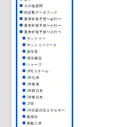
その他質問
内定塾データブック
選考対策予習〜あ行〜
選考対策予習〜か行〜
選考対策予習〜さ行〜
サントリー
サントリーフーズ
資生堂
清水建設
シャープ
JFEスチール
JR九州
JR東海
JR西日本
JR東日本
JTB
JX日鉱日石エネルギー
集英社
商船三井