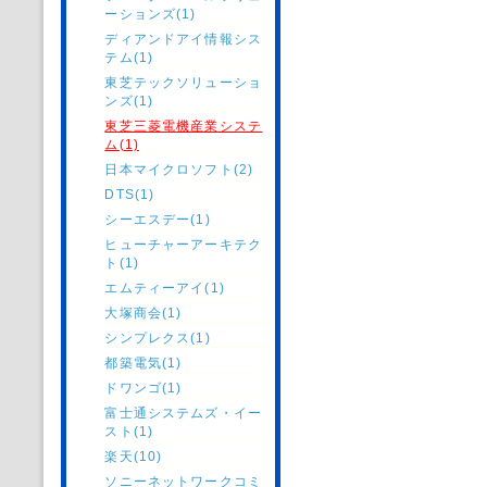
ーションズ(1)
ディアンドアイ情報シス
テム(1)
東芝テックソリューショ
ンズ(1)
東芝三菱電機産業システ
ム(1)
日本マイクロソフト(2)
DTS(1)
シーエスデー(1)
ヒューチャーアーキテク
ト(1)
エムティーアイ(1)
大塚商会(1)
シンプレクス(1)
都築電気(1)
ドワンゴ(1)
富士通システムズ・イー
スト(1)
楽天(10)
ソニーネットワークコミ