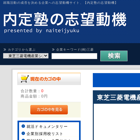
就職活動の成否を決める企業への志望動機サイト、【内定塾の志望動機】
カテゴリから選ぶ
企業キーワード(例)三菱
合計数量：
0
商品金額：
0円
東芝三菱電機
就活ドキュメンタリー
企業別採用校リスト