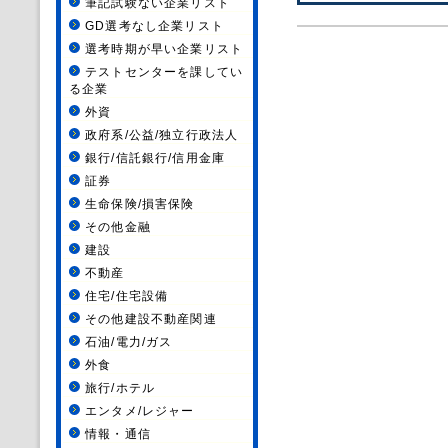
筆記試験ない企業リスト
GD選考なし企業リスト
選考時期が早い企業リスト
テストセンターを課してい
る企業
外資
政府系/公益/独立行政法人
銀行/信託銀行/信用金庫
証券
生命保険/損害保険
その他金融
建設
不動産
住宅/住宅設備
その他建設不動産関連
石油/電力/ガス
外食
旅行/ホテル
エンタメ/レジャー
情報・通信