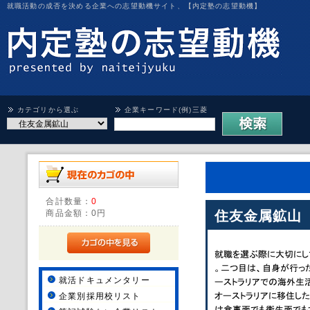
就職活動の成否を決める企業への志望動機サイト、【内定塾の志望動機】
カテゴリから選ぶ
企業キーワード(例)三菱
合計数量：
0
商品金額：
0円
住友金属鉱山
就活ドキュメンタリー
企業別採用校リスト