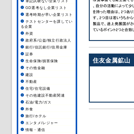
筆記試験ない企業リスト
GD選考なし企業リスト
選考時期が早い企業リスト
テストセンターを課してい
る企業
外資
政府系/公益/独立行政法人
銀行/信託銀行/信用金庫
証券
住友金属鉱山
生命保険/損害保険
その他金融
建設
不動産
住宅/住宅設備
その他建設不動産関連
石油/電力/ガス
外食
旅行/ホテル
エンタメ/レジャー
情報・通信