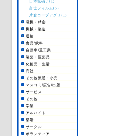
日本板硝子(1)
富士フィルム(5)
片倉コープアグリ(1)
電機・精密
機械・製造
運輸
食品/飲料
自動車/重工業
製薬・医薬品
化粧品・生活
商社
その他流通・小売
マスコミ/広告/出版
サービス
その他
学業
アルバイト
部活
サークル
ボランティア