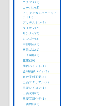
ニチアス(1)
ニチバン(2)
ノリタケカンパニーリミ
テド(1)
ブリヂストン(8)
ライオン(7)
リンナイ(2)
レンゴー(3)
宇部興産(1)
横浜ゴム(1)
王子製紙(1)
花王(20)
関西ペイント(1)
協和発酵バイオ(2)
高砂香料工業(3)
三菱マテリアル(7)
三菱レイヨン(1)
三菱化学(2)
三菱瓦斯化学(1)
三菱樹脂(1)