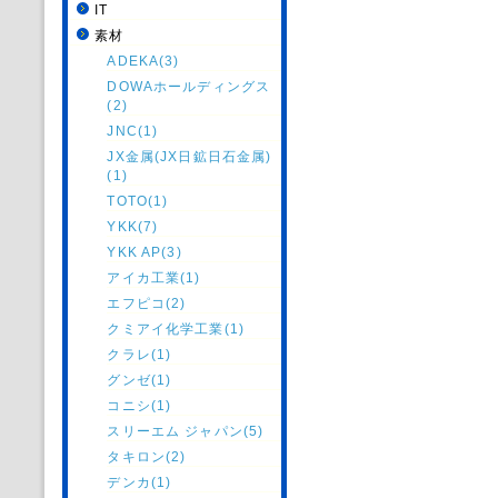
IT
素材
ADEKA(3)
DOWAホールディングス
(2)
JNC(1)
JX金属(JX日鉱日石金属)
(1)
TOTO(1)
YKK(7)
YKK AP(3)
アイカ工業(1)
エフピコ(2)
クミアイ化学工業(1)
クラレ(1)
グンゼ(1)
コニシ(1)
スリーエム ジャパン(5)
タキロン(2)
デンカ(1)