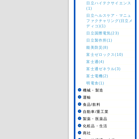
日立ハイテクサイエンス
(1)
日立ヘルスケア・マニュ
ファクチャリング(日立メ
ディコ)(1)
日立国際電気(23)
日立製作所(1)
能美防災(8)
富士ゼロックス(10)
富士通(4)
富士通ゼネラル(3)
富士電機(2)
明電舎(1)
機械・製造
運輸
食品/飲料
自動車/重工業
製薬・医薬品
化粧品・生活
商社