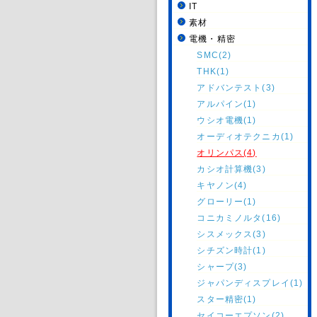
IT
素材
電機・精密
SMC(2)
THK(1)
アドバンテスト(3)
アルパイン(1)
ウシオ電機(1)
オーディオテクニカ(1)
オリンパス(4)
カシオ計算機(3)
キヤノン(4)
グローリー(1)
コニカミノルタ(16)
シスメックス(3)
シチズン時計(1)
シャープ(3)
ジャパンディスプレイ(1)
スター精密(1)
セイコーエプソン(2)