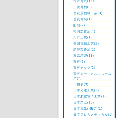
古野電気(15)
三菱電機(3)
住友重機械工業(3)
住友電装(1)
図研(7)
村田製作所(1)
大洋工業(1)
長田電機工業(2)
島津製作所(1)
東京精密(13)
東芝(2)
東芝テック(2)
東芝メディカルシステム
ズ(2)
日機装(3)
日本光電工業(1)
日本航空電子工業(1)
日本精工(10)
日本電気(NEC)(1)
日立アロカメディカル(1)