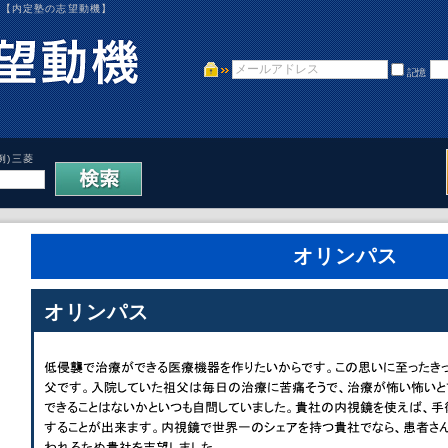
、【内定塾の志望動機】
記憶
例)三菱
オリンパス
オリンパス