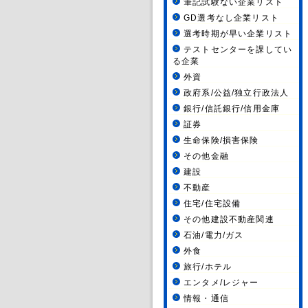
筆記試験ない企業リスト
GD選考なし企業リスト
選考時期が早い企業リスト
テストセンターを課してい
る企業
外資
政府系/公益/独立行政法人
銀行/信託銀行/信用金庫
証券
生命保険/損害保険
その他金融
建設
不動産
住宅/住宅設備
その他建設不動産関連
石油/電力/ガス
外食
旅行/ホテル
エンタメ/レジャー
情報・通信