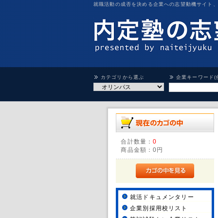
就職活動の成否を決める企業への志望動機サイト
カテゴリから選ぶ
企業キーワード(
合計数量：
0
商品金額：
0円
就活ドキュメンタリー
企業別採用校リスト