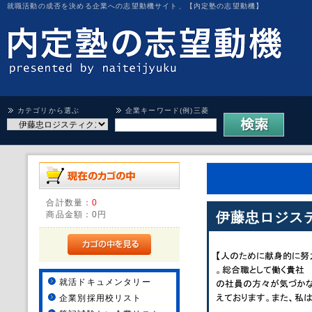
就職活動の成否を決める企業への志望動機サイト、【内定塾の志望動機】
カテゴリから選ぶ
企業キーワード(例)三菱
合計数量：
0
商品金額：
0円
伊藤忠ロジス
就活ドキュメンタリー
企業別採用校リスト