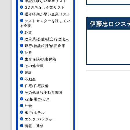
筆記試験ない企業リスト
GD選考なし企業リスト
選考時期が早い企業リスト
テストセンターを課してい
伊藤忠ロジス
る企業
外資
政府系/公益/独立行政法人
銀行/信託銀行/信用金庫
証券
生命保険/損害保険
その他金融
建設
不動産
住宅/住宅設備
その他建設不動産関連
石油/電力/ガス
外食
旅行/ホテル
エンタメ/レジャー
情報・通信