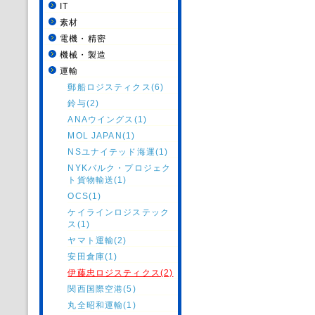
IT
素材
電機・精密
機械・製造
運輸
郵船ロジスティクス(6)
鈴与(2)
ANAウイングス(1)
MOL JAPAN(1)
NSユナイテッド海運(1)
NYKバルク・プロジェク
ト貨物輸送(1)
OCS(1)
ケイラインロジステック
ス(1)
ヤマト運輸(2)
安田倉庫(1)
伊藤忠ロジスティクス(2)
関西国際空港(5)
丸全昭和運輸(1)