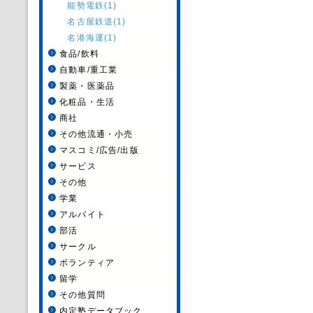
能勢電鉄(1)
名古屋鉄道(1)
名港海運(1)
食品/飲料
自動車/重工業
製薬・医薬品
化粧品・生活
商社
その他流通・小売
マスコミ/広告/出版
サービス
その他
学業
アルバイト
部活
サークル
ボランティア
留学
その他質問
内定塾データブック