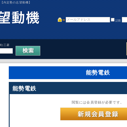
、【内定塾の志望動機】
記憶
例)三菱
能勢電鉄
能勢電鉄
閲覧には会員登録が必要です。