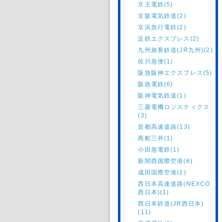
京王電鉄(5)
京阪電気鉄道(2)
京浜急行電鉄(2)
近鉄エクスプレス(2)
九州旅客鉄道(JR九州)(2)
佐川急便(1)
阪急阪神エクスプレス(5)
阪急電鉄(6)
阪神電気鉄道(1)
三菱電機ロジスティクス
(3)
首都高速道路(13)
商船三井(1)
小田急電鉄(1)
新関西国際空港(6)
成田国際空港(2)
西日本高速道路(NEXCO
西日本)(1)
西日本鉄道(JR西日本)
(11)