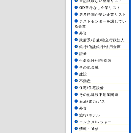
筆記試験ない企業リスト
GD選考なし企業リスト
選考時期が早い企業リスト
テストセンターを課してい
る企業
外資
政府系/公益/独立行政法人
銀行/信託銀行/信用金庫
証券
生命保険/損害保険
その他金融
建設
不動産
住宅/住宅設備
その他建設不動産関連
石油/電力/ガス
外食
旅行/ホテル
エンタメ/レジャー
情報・通信