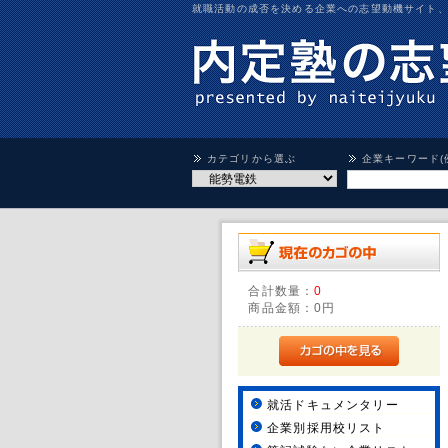
就職活動の成否を決める企業への志望動機サイト
カテゴリから選ぶ
企業キーワード(
合計数量：
0
商品金額：
0円
就活ドキュメンタリー
企業別採用校リスト