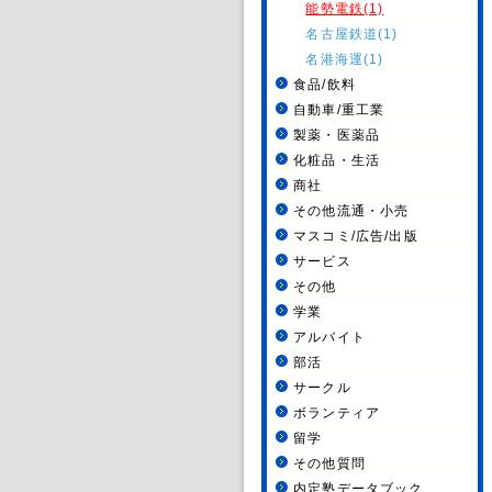
能勢電鉄(1)
名古屋鉄道(1)
名港海運(1)
食品/飲料
自動車/重工業
製薬・医薬品
化粧品・生活
商社
その他流通・小売
マスコミ/広告/出版
サービス
その他
学業
アルバイト
部活
サークル
ボランティア
留学
その他質問
内定塾データブック