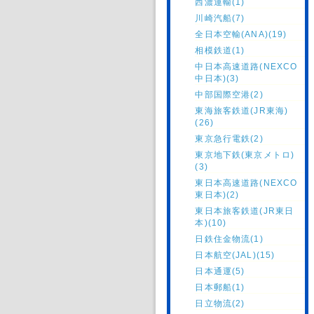
西濃運輸(1)
川崎汽船(7)
全日本空輸(ANA)(19)
相模鉄道(1)
中日本高速道路(NEXCO
中日本)(3)
中部国際空港(2)
東海旅客鉄道(JR東海)
(26)
東京急行電鉄(2)
東京地下鉄(東京メトロ)
(3)
東日本高速道路(NEXCO
東日本)(2)
東日本旅客鉄道(JR東日
本)(10)
日鉄住金物流(1)
日本航空(JAL)(15)
日本通運(5)
日本郵船(1)
日立物流(2)