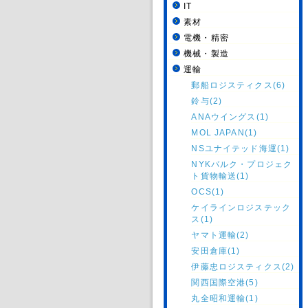
IT
素材
電機・精密
機械・製造
運輸
郵船ロジスティクス(6)
鈴与(2)
ANAウイングス(1)
MOL JAPAN(1)
NSユナイテッド海運(1)
NYKバルク・プロジェク
ト貨物輸送(1)
OCS(1)
ケイラインロジステック
ス(1)
ヤマト運輸(2)
安田倉庫(1)
伊藤忠ロジスティクス(2)
関西国際空港(5)
丸全昭和運輸(1)