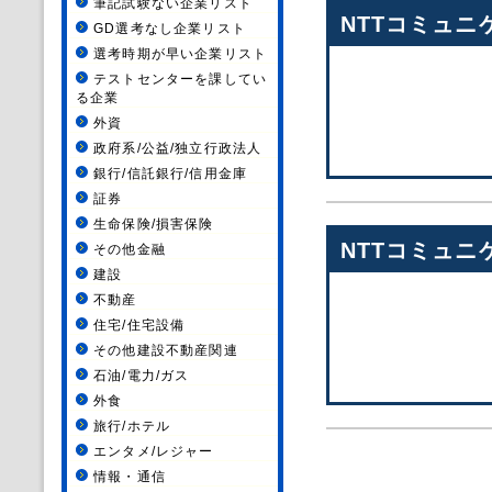
筆記試験ない企業リスト
NTTコミュニ
GD選考なし企業リスト
選考時期が早い企業リスト
テストセンターを課してい
る企業
外資
政府系/公益/独立行政法人
銀行/信託銀行/信用金庫
証券
生命保険/損害保険
NTTコミュニ
その他金融
建設
不動産
住宅/住宅設備
その他建設不動産関連
石油/電力/ガス
外食
旅行/ホテル
エンタメ/レジャー
情報・通信