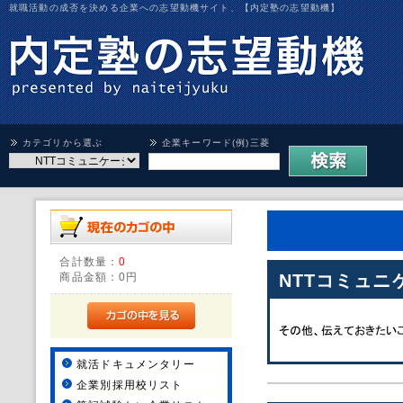
就職活動の成否を決める企業への志望動機サイト、【内定塾の志望動機】
カテゴリから選ぶ
企業キーワード(例)三菱
合計数量：
0
商品金額：
0円
NTTコミュニ
就活ドキュメンタリー
企業別採用校リスト