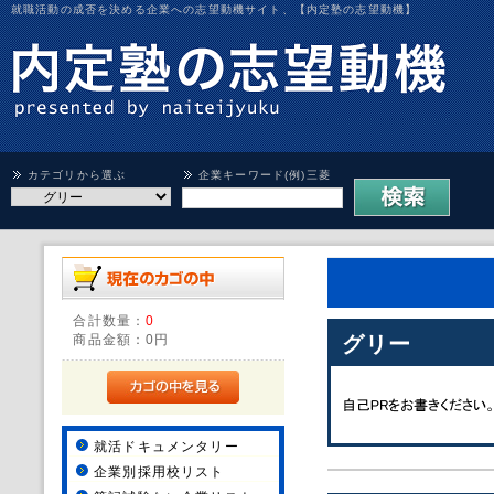
就職活動の成否を決める企業への志望動機サイト、【内定塾の志望動機】
カテゴリから選ぶ
企業キーワード(例)三菱
合計数量：
0
商品金額：
0円
グリー
就活ドキュメンタリー
企業別採用校リスト