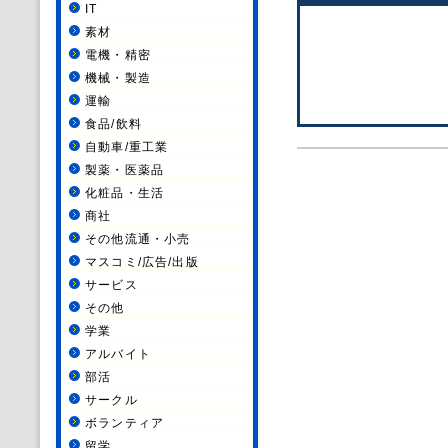
IT
素材
電機・精密
機械・製造
運輸
食品/飲料
自動車/重工業
製薬・医薬品
化粧品・生活
商社
その他流通・小売
マスコミ/広告/出版
サービス
その他
学業
アルバイト
部活
サークル
ボランティア
留学