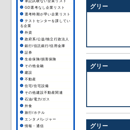
筆記試験ない企業リスト
グリー
GD選考なし企業リスト
選考時期が早い企業リスト
テストセンターを課してい
る企業
外資
政府系/公益/独立行政法人
銀行/信託銀行/信用金庫
証券
生命保険/損害保険
グリー
その他金融
建設
不動産
住宅/住宅設備
その他建設不動産関連
石油/電力/ガス
外食
旅行/ホテル
エンタメ/レジャー
グリー
情報・通信