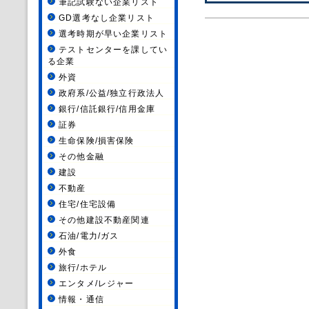
筆記試験ない企業リスト
GD選考なし企業リスト
選考時期が早い企業リスト
テストセンターを課してい
る企業
外資
政府系/公益/独立行政法人
銀行/信託銀行/信用金庫
証券
生命保険/損害保険
その他金融
建設
不動産
住宅/住宅設備
その他建設不動産関連
石油/電力/ガス
外食
旅行/ホテル
エンタメ/レジャー
情報・通信