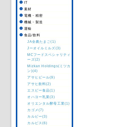
IT
素材
電機・精密
機械・製造
運輸
食品/飲料
JA全農たまご(1)
Jーオイルミルズ(3)
MCフードスペシャリティ
ーズ(2)
Mizkan Holdings(ミツカ
ン)(4)
アサヒビール(9)
アサヒ飲料(2)
エスビー食品(1)
オハヨー乳業(3)
オリエンタル酵母工業(1)
カゴメ(7)
カルビー(3)
カルピス(6)