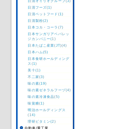
日清オイリオグループ(3)
日清フーズ(1)
日清ペットフード(1)
日清製粉(2)
日本コカ・コーラ(7)
日本サンガリアベバレッ
ジカンパニー(1)
日本たばこ産業(JT)(4)
日本ハム(5)
日本食研ホールディング
ス(1)
美十(1)
不二家(3)
味の素(19)
味の素ゼネラルフーヅ(4)
味の素冷凍食品(5)
味覚糖(1)
明治ホールディングス
(14)
理研ビタミン(2)
自動車/重工業