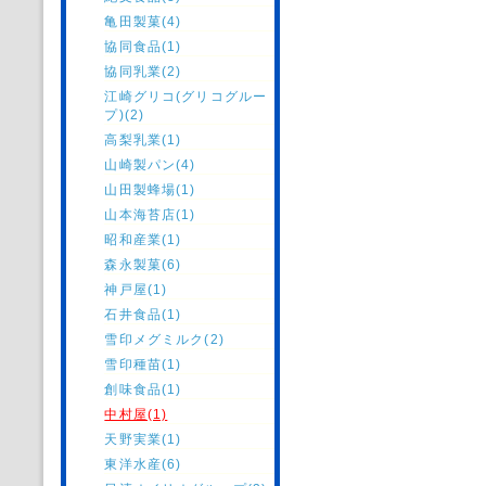
亀田製菓(4)
協同食品(1)
協同乳業(2)
江崎グリコ(グリコグルー
プ)(2)
高梨乳業(1)
山崎製パン(4)
山田製蜂場(1)
山本海苔店(1)
昭和産業(1)
森永製菓(6)
神戸屋(1)
石井食品(1)
雪印メグミルク(2)
雪印種苗(1)
創味食品(1)
中村屋(1)
天野実業(1)
東洋水産(6)