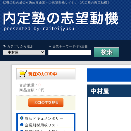
就職活動の成否を決める企業への志望動機サイト、【内定塾の志望動機】
カテゴリから選ぶ
企業キーワード(例)三菱
合計数量：
0
商品金額：
0円
中村屋
就活ドキュメンタリー
企業別採用校リスト