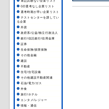
筆記試験ない企業リスト
GD選考なし企業リスト
選考時期が早い企業リスト
テストセンターを課してい
る企業
外資
政府系/公益/独立行政法人
銀行/信託銀行/信用金庫
証券
生命保険/損害保険
その他金融
建設
不動産
住宅/住宅設備
その他建設不動産関連
石油/電力/ガス
外食
旅行/ホテル
エンタメ/レジャー
情報・通信