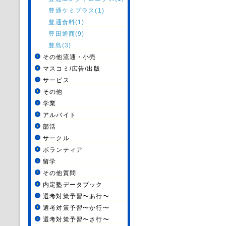
豊通ケミプラス(1)
豊通食料(1)
豊田通商(9)
豊島(3)
その他流通・小売
マスコミ/広告/出版
サービス
その他
学業
アルバイト
部活
サークル
ボランティア
留学
その他質問
内定塾データブック
選考対策予習〜あ行〜
選考対策予習〜か行〜
選考対策予習〜さ行〜