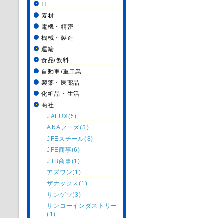
IT
素材
電機・精密
機械・製造
運輸
食品/飲料
自動車/重工業
製薬・医薬品
化粧品・生活
商社
JALUX(5)
ANAフーズ(3)
JFEスチール(8)
JFE商事(6)
JTB商事(1)
アズワン(1)
ザナックス(1)
サンゲツ(3)
サンコーインダストリー
(1)