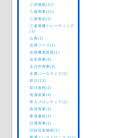
三井物産(11)
三菱商事(21)
三菱食品(2)
三菱電機トレーディング
(1)
山善(1)
住商フーズ(1)
住商機電貿易(1)
住友商事(4)
全日空商事(3)
全農パールライス(1)
双日(13)
双日食料(1)
長瀬産業(4)
帝人フロンティア(1)
島田商事(1)
東海澱粉(1)
日通商事(1)
日鉄住金物産(1)
豊通エレクトロニクス(1)