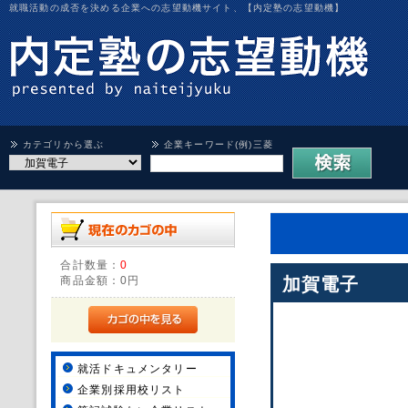
就職活動の成否を決める企業への志望動機サイト、【内定塾の志望動機】
カテゴリから選ぶ
企業キーワード(例)三菱
合計数量：
0
商品金額：
0円
加賀電子
就活ドキュメンタリー
企業別採用校リスト