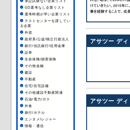
筆記試験ない企業リスト
GD選考なし企業リスト
選考時期が早い企業リスト
テストセンターを課してい
る企業
外資
政府系/公益/独立行政法人
アサツー ディ
銀行/信託銀行/信用金庫
証券
生命保険/損害保険
その他金融
建設
不動産
住宅/住宅設備
その他建設不動産関連
石油/電力/ガス
アサツー ディ
外食
旅行/ホテル
エンタメ/レジャー
情報・通信