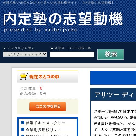
就職活動の成否を決める企業への志望動機サイト、【内定塾の志望動機】
カテゴリから選ぶ
企業キーワード(例)三菱
合計数量：
0
商品金額：
0円
アサツー ディ
就活ドキュメンタリー
企業別採用校リスト