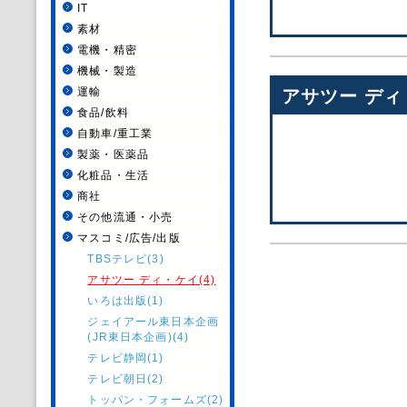
IT
素材
電機・精密
機械・製造
運輸
アサツー ディ
食品/飲料
自動車/重工業
製薬・医薬品
化粧品・生活
商社
その他流通・小売
マスコミ/広告/出版
TBSテレビ(3)
アサツー ディ・ケイ(4)
いろは出版(1)
ジェイアール東日本企画
(JR東日本企画)(4)
テレビ静岡(1)
テレビ朝日(2)
トッパン・フォームズ(2)