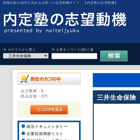
就職活動の成否を決める企業への志望動機サイト、【内定塾の志望動機】
カテゴリから選ぶ
企業キーワード(例)三菱
合計数量：
0
商品金額：
0円
三井生命保険
就活ドキュメンタリー
企業別採用校リスト