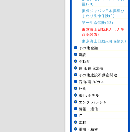
亜(29)
損保ジャパン日本興亜ひ
まわり生命保険(1)
第一生命保険(52)
東京海上日動あんしん生
命保険(8)
東京海上日動火災保険(6)
その他金融
建設
不動産
住宅/住宅設備
その他建設不動産関連
石油/電力/ガス
外食
旅行/ホテル
エンタメ/レジャー
情報・通信
IT
素材
電機・精密