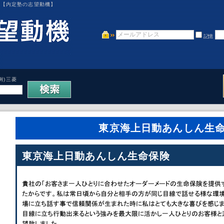
、【内定塾の志望動機】
記憶
例)三菱
東京海上日動あんしん生
東京海上日動あんしん生命保険