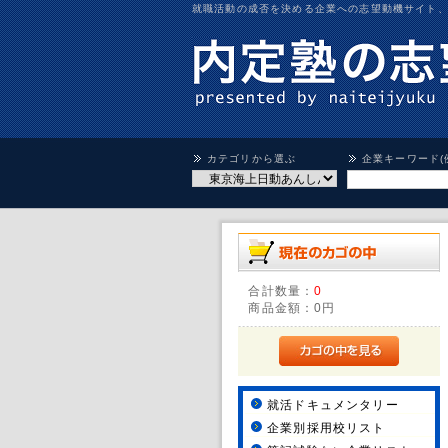
就職活動の成否を決める企業への志望動機サイト
カテゴリから選ぶ
企業キーワード(
合計数量：
0
商品金額：
0円
就活ドキュメンタリー
企業別採用校リスト