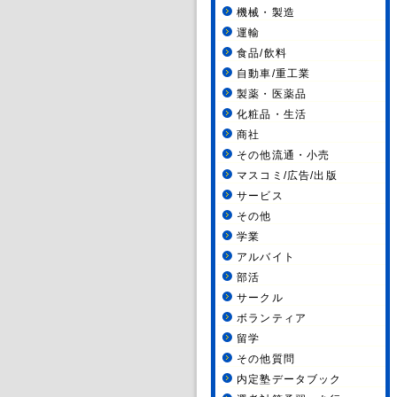
機械・製造
運輸
食品/飲料
自動車/重工業
製薬・医薬品
化粧品・生活
商社
その他流通・小売
マスコミ/広告/出版
サービス
その他
学業
アルバイト
部活
サークル
ボランティア
留学
その他質問
内定塾データブック