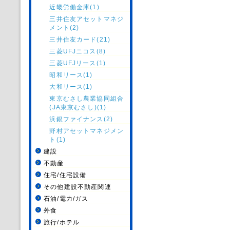
近畿労働金庫(1)
三井住友アセットマネジ
メント(2)
三井住友カード(21)
三菱UFJニコス(8)
三菱UFJリース(1)
昭和リース(1)
大和リース(1)
東京むさし農業協同組合
(JA東京むさし)(1)
浜銀ファイナンス(2)
野村アセットマネジメン
ト(1)
建設
不動産
住宅/住宅設備
その他建設不動産関連
石油/電力/ガス
外食
旅行/ホテル