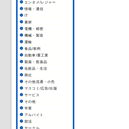
エンタメ/レジャー
情報・通信
IT
素材
電機・精密
機械・製造
運輸
食品/飲料
自動車/重工業
製薬・医薬品
化粧品・生活
商社
その他流通・小売
マスコミ/広告/出版
サービス
その他
学業
アルバイト
部活
サークル