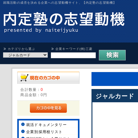
就職活動の成否を決める企業への志望動機サイト、【内定塾の志望動機】
カテゴリから選ぶ
企業キーワード(例)三菱
合計数量：
0
商品金額：
0円
ジャルカード
就活ドキュメンタリー
企業別採用校リスト