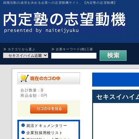
就職活動の成否を決める企業への志望動機サイト、【内定塾の志望動機】
カテゴリから選ぶ
企業キーワード(例)三菱
合計数量：
0
商品金額：
0円
セキスイハイ
就活ドキュメンタリー
企業別採用校リスト